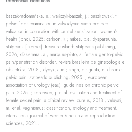
referências científicas
baszak-radomańska, e.; wańczyk-baszak, j.; paszkowski, t.
pelvic floor examination in vulvodynia: vamp protocol
validation in correlation with central sensitization. women’s
health (lond), 2025: carlson, k.; mikes, b.a. dyspareunia.
statpearls [internet]. treasure island: statpearls publishing,
2026; dias-amaral, a.; marques-pinto, a. female genito-pelvic
pain/penetration disorder. revista brasileira de ginecologia e
obstetrícia, 2018.; dydyk, a.m.; singh, c.; gupta, n. chronic
pelvic pain. statpearls publishing, 2025. ; european
association of urology (eau). guidelines on chronic pelvic
pain. 2025. ; sorensen, j. et al. evaluation and treatment of
female sexual pain: a clinical review. cureus, 2018.; velayati,
m. et al. vaginismus: classification, etiology and treatment.
international journal of women’s health and reproduction
sciences, 2021.;