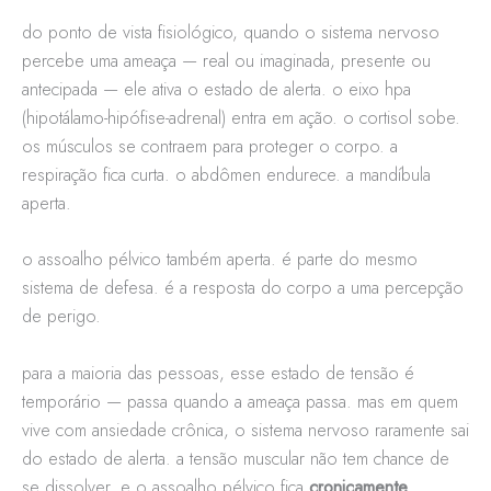
do ponto de vista fisiológico, quando o sistema nervoso
percebe uma ameaça — real ou imaginada, presente ou
antecipada — ele ativa o estado de alerta. o eixo hpa
(hipotálamo-hipófise-adrenal) entra em ação. o cortisol sobe.
os músculos se contraem para proteger o corpo. a
respiração fica curta. o abdômen endurece. a mandíbula
aperta.
o assoalho pélvico também aperta. é parte do mesmo
sistema de defesa. é a resposta do corpo a uma percepção
de perigo.
para a maioria das pessoas, esse estado de tensão é
temporário — passa quando a ameaça passa. mas em quem
vive com ansiedade crônica, o sistema nervoso raramente sai
do estado de alerta. a tensão muscular não tem chance de
se dissolver. e o assoalho pélvico fica
cronicamente